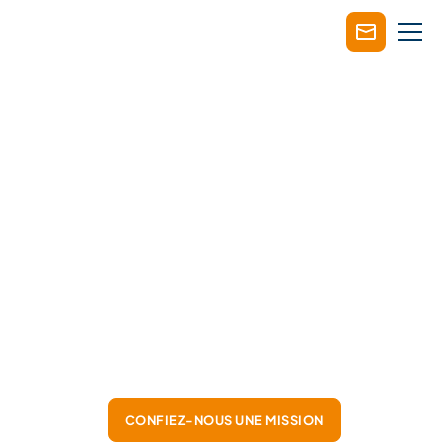
MANAGERS
DE TRANSITION
IT & IA
Nous mobilisons rapidement des Dirigeants et
Managers de Transition à l’expérience éprouvée
face aux mêmes défis techniques et humains que
les vôtres.
CONFIEZ-NOUS UNE MISSION