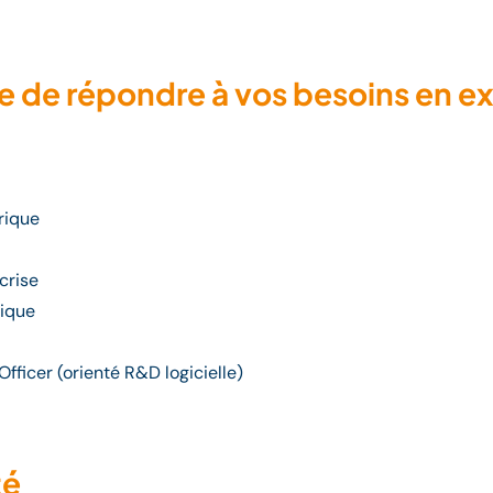
e répondre à vos besoins en exper
rique
crise
tique
Officer (orienté R&D logicielle)
té