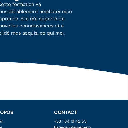
Cette formation va
onsidérablement améliorer mon
pproche. Elle m'a apporté de
ouvelles connaissances et a
alidé mes acquis, ce qui me
endra plus sûr de moi."
ROPOS
CONTACT
on
+33 1 84 19 42 55
pe
Espace intervenants