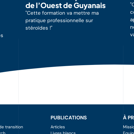
de l’Ouest de Guyanais
"
c
"Cette formation va mettre ma
a
pratique professionnelle sur
n
stéroïdes !"
v
es
r
PUBLICATIONS
À P
 transition
Articles
Missi
rch
Livres blancs
Equi